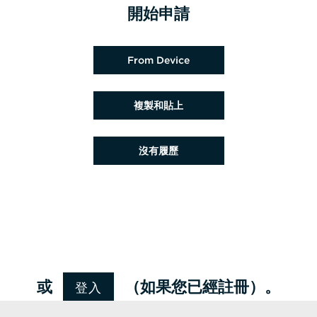
開始申請
上載履歷檔案
From Device
貼上履歷
複製和貼上
稍後上載履歷
沒有履歷
從 Google 上載履歷
從 Facebook 上載履歷
從 Indeed 上載履歷
從 LinkedIn 上載履歷
登入
或
（如果您已經註冊）。