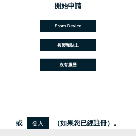
開始申請
上載履歷檔案
From Device
貼上履歷
複製和貼上
稍後上載履歷
沒有履歷
從 Google 上載履歷
從 Facebook 上載履歷
從 Indeed 上載履歷
從 LinkedIn 上載履歷
登入
或
（如果您已經註冊）。