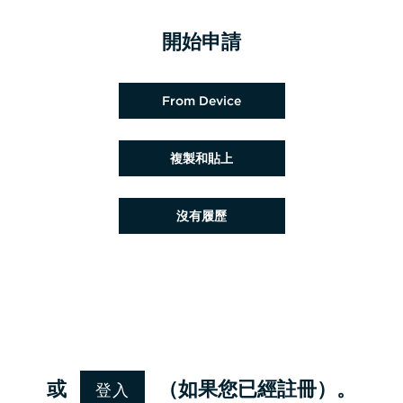
開始申請
上載履歷檔案
From Device
貼上履歷
複製和貼上
稍後上載履歷
沒有履歷
從 Google 上載履歷
從 Facebook 上載履歷
從 Indeed 上載履歷
從 LinkedIn 上載履歷
登入
或
（如果您已經註冊）。