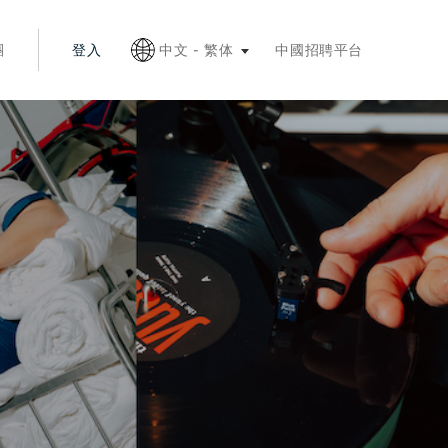
退出鍵折疊
團
登入
中文 - 繁体
中國招聘平台