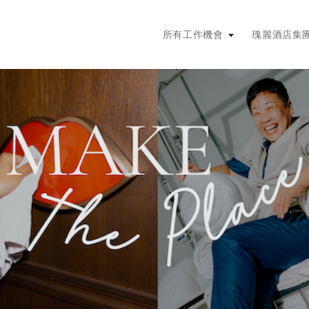
主選單。按輸入鍵或空格鍵展開，按
所有工作機會
瑰麗酒店集