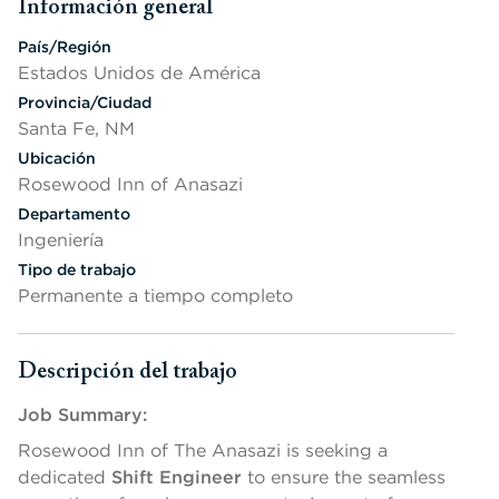
Información general
Presione la barra espaciadora o la tecla Intro para cambiar la v
País/Región
Estados Unidos de América
Provincia/Ciudad
Santa Fe, NM
Ubicación
Rosewood Inn of Anasazi
Departamento
Ingeniería
Tipo de trabajo
Permanente a tiempo completo
Descripción del trabajo
Presione la barra espaciadora o la tecla Intro para cambiar la v
Job Summary:
Rosewood Inn of The Anasazi is seeking a
dedicated
Shift Engineer
to ensure the seamless