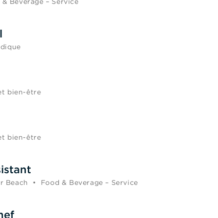
 & Beverage – Service
l
idique
et bien-être
et bien-être
istant
r Beach
•
Food & Beverage – Service
hef