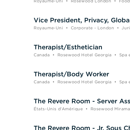
Royaume-Uni
•
Rosewood London
•
Food
Vice President, Privacy, Globa
Royaume-Uni
•
Corporate - London
•
Jur
Therapist/Esthetician
Canada
•
Rosewood Hotel Georgia
•
Spa 
Therapist/Body Worker
Canada
•
Rosewood Hotel Georgia
•
Spa 
The Revere Room - Server Ass
États-Unis d'Amérique
•
Rosewood Mirama
The Revere Room - Jr. Sous C