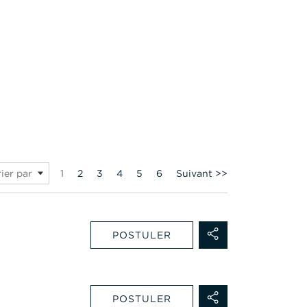
Page
1
2
3
4
5
6
Suivant >>
rier par
POSTULER
POSTULER