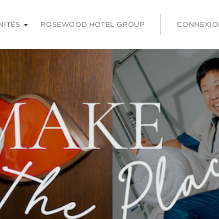
 les touches Entrée ou Espace pour agrandir et sur la touche É
NITÉS
ROSEWOOD HOTEL GROUP
CONNEXIO