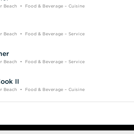
r Beach
•
Food & Beverage – Cuisine
r Beach
•
Food & Beverage – Service
ner
r Beach
•
Food & Beverage – Service
ook II
r Beach
•
Food & Beverage – Cuisine