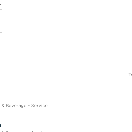
T
 & Beverage – Service
m