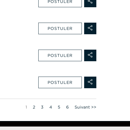
POSTULER
POSTULER
POSTULER
POSTULER
Page
1
2
3
4
5
6
Suivant >>