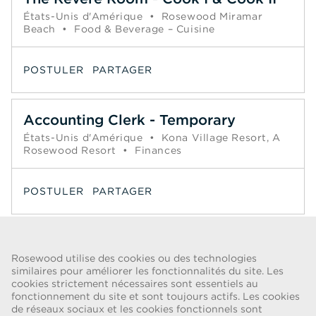
États-Unis d'Amérique
•
Rosewood Miramar
Beach
•
Food & Beverage – Cuisine
POSTULER
PARTAGER
Accounting Clerk - Temporary
États-Unis d'Amérique
•
Kona Village Resort, A
Rosewood Resort
•
Finances
POSTULER
PARTAGER
Page
1
2
3
4
5
6
Suivant >>
Rosewood utilise des cookies ou des technologies
similaires pour améliorer les fonctionnalités du site. Les
cookies strictement nécessaires sont essentiels au
ALERTE FRAUDE
fonctionnement du site et sont toujours actifs. Les cookies
de réseaux sociaux et les cookies fonctionnels sont