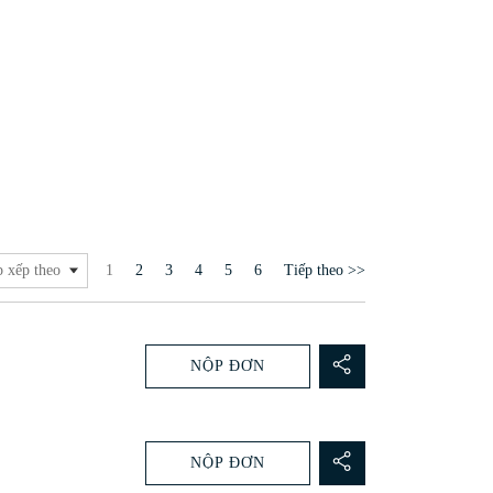
Trang
1
2
3
4
5
6
Tiếp theo >>
p xếp theo
NỘP ĐƠN
NỘP ĐƠN