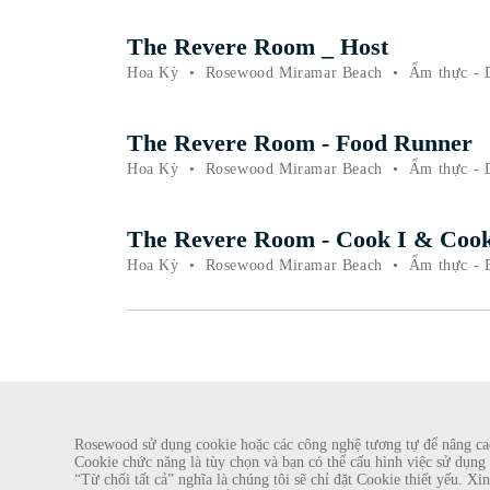
The Revere Room _ Host
Hoa Kỳ
•
Rosewood Miramar Beach
•
Ẩm thực - 
The Revere Room - Food Runner
Hoa Kỳ
•
Rosewood Miramar Beach
•
Ẩm thực - 
The Revere Room - Cook I & Cook
Hoa Kỳ
•
Rosewood Miramar Beach
•
Ẩm thực - 
CẢNH BÁO GIAN LẬN
Rosewood sử dụng cookie hoặc các công nghệ tương tự để nâng cao 
Cookie chức năng là tùy chọn và bạn có thể cấu hình việc sử dụng 
Chúng tôi đã được biết về một vụ lừa đảo gần đây, theo đó các cá nhân giả 
“Từ chối tất cả” nghĩa là chúng tôi sẽ chỉ đặt Cookie thiết yếu. 
Hotel Group. Những lời gạ gẫm này được thực hiện bởi những người sử dụng 