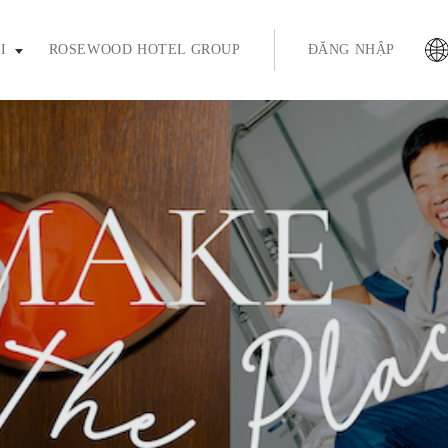
ím enter hoặc phím cách để mở rộng và phím thoát để thu gọn
I
ROSEWOOD HOTEL GROUP
ĐĂNG NHẬP