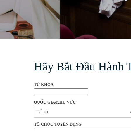
Hãy Bắt Đầu Hành T
Hãy bắt đầu hành trình của bạn với chúng tôi
TỪ KHÓA
QUỐC GIA/KHU VỰC
TỔ CHỨC TUYỂN DỤNG