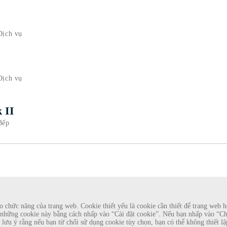
Dịch vụ
Dịch vụ
 II
Bếp
chức năng của trang web. Cookie thiết yếu là cookie cần thiết để trang web ho
những cookie này bằng cách nhấp vào “Cài đặt cookie”. Nếu bạn nhấp vào “Chấp
làm nhà tuyển dụng đang cung cấp hợp đồng lao động cho Rosewood
Xin lưu ý rằng nếu bạn từ chối sử dụng cookie tùy chọn, bạn có thể không thiết
tài khoản e-mail dựa trên web có tên Rosewood. Cá nhân được yêu