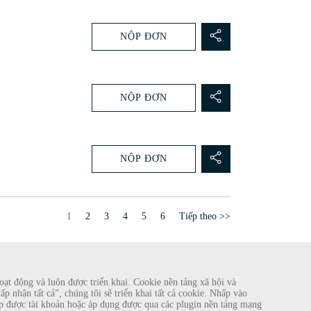
NỘP ĐƠN
NỘP ĐƠN
NỘP ĐƠN
Trang
1
2
3
4
5
6
Tiếp theo >>
ạt động và luôn được triển khai. Cookie nền tảng xã hội và
 nhận tất cả”, chúng tôi sẽ triển khai tất cả cookie. Nhấp vào
 lập được tài khoản hoặc áp dụng được qua các plugin nền tảng mạng