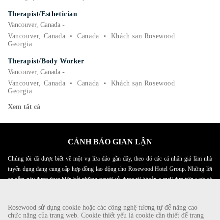
Therapist/Esthetician
Vancouver, Canada -
Vancouver, Canada
•
Canada
•
Khách sạn Rosewood
Georgia
Therapist/Body Worker
Vancouver, Canada -
Vancouver, Canada
•
Canada
•
Khách sạn Rosewood
Georgia
Xem tất cả
CẢNH BÁO GIAN LẬN
Chúng tôi đã được biết về một vụ lừa đảo gần đây, theo đó các cá nhân giả làm nhà
tuyển dụng đang cung cấp hợp đồng lao động cho Rosewood Hotel Group. Những lời
gạ gẫm này được thực hiện bởi những người sử dụng tài khoản e-mail dựa trên web có
tên Rosewood. Cá nhân được yêu cầu cung cấp bản sao giấy tờ tùy thân cá nhân của
mình và gửi tiền để hoàn tất quy trình tuyển dụng. Những lời đề nghị này là gian lận.
Rosewood sử dụng cookie hoặc các công nghệ tương tự để nâng cao
Rosewood Hotel Group không yêu cầu ứng viên xin việc thực hiện bất kỳ hình thức
chức năng của trang web. Cookie thiết yếu là cookie cần thiết để trang