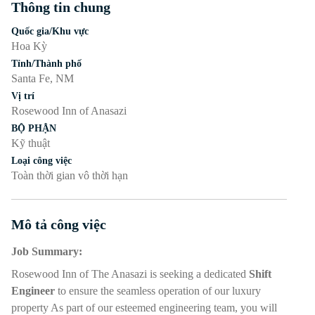
Thông tin chung
Nhấn phím cách hoặc enter để bật/tắt chế độ hiển thị của phần
Quốc gia/Khu vực
Hoa Kỳ
Tỉnh/Thành phố
Santa Fe, NM
Vị trí
Rosewood Inn of Anasazi
BỘ PHẬN
Kỹ thuật
Loại công việc
Toàn thời gian vô thời hạn
Mô tả công việc
Nhấn phím cách hoặc enter để bật/tắt chế độ hiển thị của phần
Job Summary:
Rosewood Inn of The Anasazi is seeking a dedicated
Shift
Engineer
to ensure the seamless operation of our luxury
property As part of our esteemed engineering team, you will