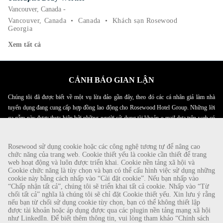
Vancouver, Canada -
Vancouver, Canada
•
Canada
•
Khách sạn Rosewood
Georgia
Xem tất cả
CẢNH BÁO GIAN LẬN
Chúng tôi đã được biết về một vụ lừa đảo gần đây, theo đó các cá nhân giả làm nhà
tuyển dụng đang cung cấp hợp đồng lao động cho Rosewood Hotel Group. Những lời
gạ gẫm này được thực hiện bởi những người sử dụng tài khoản e-mail dựa trên web có
tên Rosewood. Cá nhân được yêu cầu cung cấp bản sao giấy tờ tùy thân cá nhân của
mình và gửi tiền để hoàn tất quy trình tuyển dụng. Những lời đề nghị này là gian lận.
Rosewood sử dụng cookie hoặc các công nghệ tương tự để nâng cao
Rosewood Hotel Group không yêu cầu ứng viên xin việc thực hiện bất kỳ hình thức
chức năng của trang web. Cookie thiết yếu là cookie cần thiết để trang
thanh toán nào.
web hoạt động và luôn được triển khai. Cookie nền tảng xã hội và
Cookie chức năng là tùy chọn và bạn có thể cấu hình việc sử dụng những
Bản quyền © 2026
cookie này bằng cách nhấp vào “Cài đặt cookie”. Nếu bạn nhấp vào
“Chấp nhận tất cả”, chúng tôi sẽ triển khai tất cả cookie. Nhấp vào “Từ
chối tất cả” nghĩa là chúng tôi sẽ chỉ đặt Cookie thiết yếu. Xin lưu ý rằng
Chính Sách Cookie
|
nếu bạn từ chối sử dụng cookie tùy chọn, bạn có thể không thiết lập
được tài khoản hoặc áp dụng được qua các plugin nền tảng mạng xã hội
Thông Báo Về Quyền Riêng Tư Của Người Xin Việc
như LinkedIn. Để biết thêm thông tin, vui lòng tham khảo “Chính sách