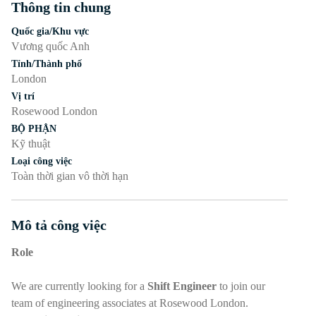
Thông tin chung
Nhấn phím cách hoặc enter để bật/tắt chế độ hiển thị của phần
Quốc gia/Khu vực
Vương quốc Anh
Tỉnh/Thành phố
London
Vị trí
Rosewood London
BỘ PHẬN
Kỹ thuật
Loại công việc
Toàn thời gian vô thời hạn
Mô tả công việc
Nhấn phím cách hoặc enter để bật/tắt chế độ hiển thị của phần
Role
We are currently looking for a
Shift Engineer
to join our
team of engineering associates at Rosewood London.