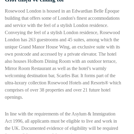
Nhấn phím cách hoặc enter để bật/tắt chế độ hiển thị của phần
Rosewood London is housed in an Edwardian Belle Époque
building that offers some of London's finest accommodations
and service with the feel of a stylish London residence.
Conveying the feel of a stylish London residence, Rosewood
London has 263 guestrooms and 45 suites, among which the
unique Grand Manor House Wing, an exclusive suite with its
own postcode and accessed by a private elevator. The hotel
also houses Holborn Dining Room with an outdoor terrace,
Mirror Room Restaurant as well as the hotel’s warmly
welcoming destination bar, Scarfes Bar. It forms part of the
ultra-luxury collection Rosewood Hotels and Resorts® which
comprises of over 38 properties and over 21 future hotel
openings.
In line with the requirements of the Asylum & Immigration
Act 1996, all applicants must be eligible to live and work in
the UK. Documented evidence of eligibility will be required