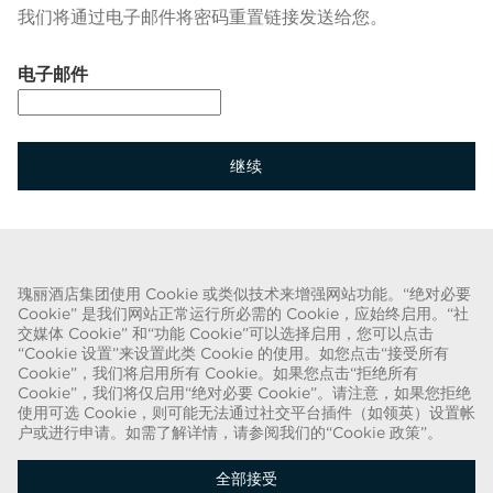
我们将通过电子邮件将密码重置链接发送给您。
通过电子邮件重置密码
电子邮件
继续
返回到登录界面
瑰丽酒店集团使用 Cookie 或类似技术来增强网站功能。“绝对必要
Cookie” 是我们网站正常运行所必需的 Cookie，应始终启用。“社
关于欺诈的警告
交媒体 Cookie” 和“功能 Cookie”可以选择启用，您可以点击
“Cookie 设置”来设置此类 Cookie 的使用。如您点击“接受所有
我们已得知近期出现一种欺诈手段，有人假扮成招聘人员，谎称可提供瑰丽酒
Cookie”，我们将启用所有 Cookie。如果您点击“拒绝所有
店集团的聘用合同。这些人使用名称中带有“瑰丽”字样的网络电子邮件帐户实
Cookie”，我们将仅启用“绝对必要 Cookie”。请注意，如果您拒绝
使用可选 Cookie，则可能无法通过社交平台插件（如领英）设置帐
施此类招揽行动。被欺诈的目标被要求提供个人身份证明的复印件并汇款，以
户或进行申请。如需了解详情，请参阅我们的“Cookie 政策”。
完成聘用流程。这些招聘属于欺诈行为。瑰丽酒店集团不会要求求职者提供任
何形式的付款。
全部接受