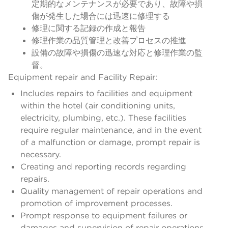
定期的なメンテナンスが必要であり、故障や損
傷が発生した場合には迅速に修理する
修理に関する記録の作成と報告
修理作業の品質管理と改善プロセスの推進
設備の故障や損傷の迅速な対応と修理作業の監
督。
Equipment repair and Facility Repair:
Includes repairs to facilities and equipment
within the hotel (air conditioning units,
electricity, plumbing, etc.). These facilities
require regular maintenance, and in the event
of a malfunction or damage, prompt repair is
necessary.
Creating and reporting records regarding
repairs.
Quality management of repair operations and
promotion of improvement processes.
Prompt response to equipment failures or
damages and supervision of repair operations.