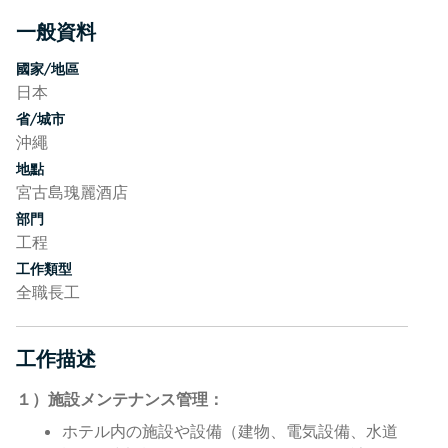
一般資料
按空格鍵或輸入鍵切換部分顯示
國家/地區
日本
省/城市
沖繩
地點
宮古島瑰麗酒店
部門
工程
工作類型
全職長工
工作描述
按空格鍵或輸入鍵切換部分顯示
１）施設メンテナンス管理：
ホテル内の施設や設備（建物、電気設備、水道