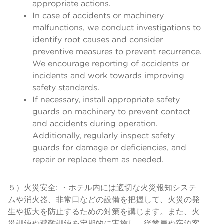
appropriate actions.
In case of accidents or machinery
malfunctions, we conduct investigations to
identify root causes and consider
preventive measures to prevent recurrence.
We encourage reporting of accidents or
incidents and work towards improving
safety standards.
If necessary, install appropriate safety
guards on machinery to prevent contact
and accidents during operation.
Additionally, regularly inspect safety
guards for damage or deficiencies, and
repair or replace them as needed.
５）火災安全: ・ホテル内には適切な火災報知システ
ムや消火器、非常口などの設備を把握して、火災の発
生や拡大を防止するための対策を講じます。また、火
災訓練や避難訓練を定期的に実施し、従業員や宿泊客