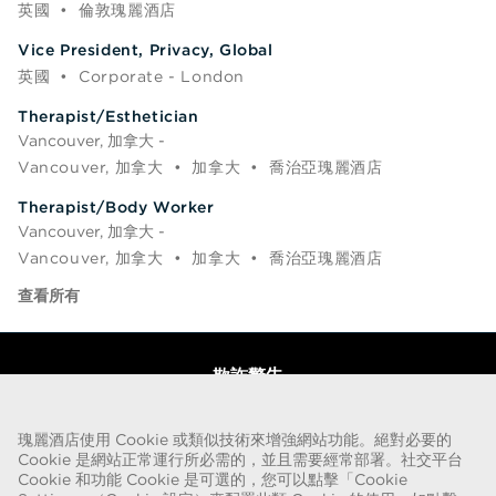
英國
•
倫敦瑰麗酒店
Vice President, Privacy, Global
英國
•
Corporate - London
Therapist/Esthetician
Vancouver, 加拿大 -
Vancouver, 加拿大
•
加拿大
•
喬治亞瑰麗酒店
Therapist/Body Worker
Vancouver, 加拿大 -
Vancouver, 加拿大
•
加拿大
•
喬治亞瑰麗酒店
查看所有
欺詐警告
我們獲悉最近有人冒充招聘人員提供瑰麗酒店集團僱傭合約的騙局。這些招攬
來自包含瑰麗名稱的網絡電郵帳戶人士，其要求個人提供個人身份證明文件副
瑰麗酒店使用 Cookie 或類似技術來增強網站功能。絕對必要的
Cookie 是網站正常運行所必需的，並且需要經常部署。社交平台
本並匯款以完成僱用流程。這些錄用是欺詐騙局。瑰麗酒店集團不會要求求職
Cookie 和功能 Cookie 是可選的，您可以點擊「Cookie
者支付任何形式的款項。