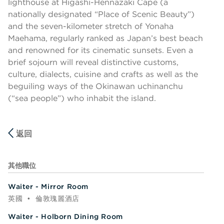
lighthouse at Higashi-Hennazaki Cape (a
nationally designated “Place of Scenic Beauty”)
and the seven-kilometer stretch of Yonaha
Maehama, regularly ranked as Japan’s best beach
and renowned for its cinematic sunsets. Even a
brief sojourn will reveal distinctive customs,
culture, dialects, cuisine and crafts as well as the
beguiling ways of the Okinawan uchinanchu
(“sea people”) who inhabit the island.
返回
其他職位
Waiter - Mirror Room
英國
•
倫敦瑰麗酒店
Waiter - Holborn Dining Room