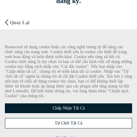
đăng ký.
Quay Lại
CẢNH BÁO GIAN LẬN
Rosewood sử dụng cookie hoặc các công nghệ tương tự để nâng cao
chức năng của trang web. Cookie thiết yếu là cookie cần thiết để trang
Chúng tôi đã được biết về một vụ lừa đảo gần đây, theo đó các cá nhân giả làm nhà
web hoạt động và luôn được triển khai. Cookie nền tảng xã hội và
Cookie chức năng là tùy chọn và bạn có thể cấu hình việc sử dụng những
tuyển dụng đang cung cấp hợp đồng lao động cho Rosewood Hotel Group. Những lời
cookie này bằng cách nhấp vào “Cài đặt cookie”. Nếu bạn nhấp vào
gạ gẫm này được thực hiện bởi những người sử dụng tài khoản e-mail dựa trên web có
“Chấp nhận tất cả”, chúng tôi sẽ triển khai tất cả cookie. Nhấp vào “Từ
tên Rosewood. Cá nhân được yêu cầu cung cấp bản sao giấy tờ tùy thân cá nhân của
chối tất cả” nghĩa là chúng tôi sẽ chỉ đặt Cookie thiết yếu. Xin lưu ý rằng
nếu bạn từ chối sử dụng cookie tùy chọn, bạn có thể không thiết lập
mình và gửi tiền để hoàn tất quy trình tuyển dụng. Những lời đề nghị này là gian lận.
được tài khoản hoặc áp dụng được qua các plugin nền tảng mạng xã hội
Rosewood Hotel Group không yêu cầu ứng viên xin việc thực hiện bất kỳ hình thức
như LinkedIn. Để biết thêm thông tin, vui lòng tham khảo “Chính sách
thanh toán nào.
Cookie” của chúng tôi.
Bản quyền © 2026
Chấp Nhận Tất Cả
Chính Sách Cookie
|
Từ Chối Tất Cả
Thông Báo Về Quyền Riêng Tư Của Người Xin Việc
Luôn nắm bắt thông tin