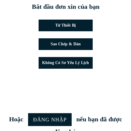
Bắt đầu đơn xin của bạn
Tải lên tập tin CV
Từ Thiết Bị
Dán CV
Sao Chép & Dán
Tải CV lên sau
Không Có Sơ Yếu Lý Lịch
Tải CV lên từ Google
Tải CV lên từ Facebook
Tải CV lên từ Indeed
Tải CV lên từ LinkedIn
Hoặc
nếu bạn đã được
ĐĂNG NHẬP