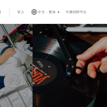
退出鍵折疊
團
登入
中文 - 繁体
中國招聘平台