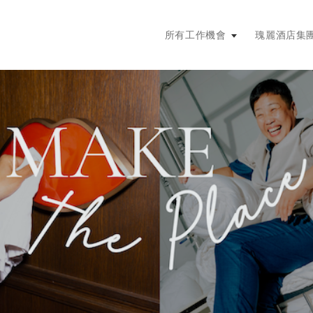
主選單。按輸入鍵或空格鍵展開，按
所有工作機會
瑰麗酒店集