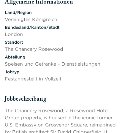
Allgemeine Informationen
Drücken Sie die Leertaste oder die Eingabetaste, um die Sich
Land/Region
Vereinigtes Königreich
Bundesland/Kanton/Stadt
London
Standort
The Chancery Rosewood
Abteilung
Speisen und Getränke – Dienstleistungen
Jobtyp
Festangestellt in Vollzeit
Jobbeschreibung
Drücken Sie die Leertaste oder die Eingabetaste, um die Sich
The Chancery Rosewood, a Rosewood Hotel
Group property, is housed in the iconic former
U.S. Embassy on Grosvenor Square, reimagined
by British architect Sir David Chipperfield. It